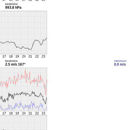
keskmine
993.8 hPa
keskmine
miinimum
2.5 m/s
167°
0.0 m/s