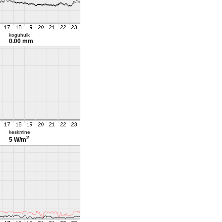
koguhulk
0.00 mm
keskmine
2
5 W/m