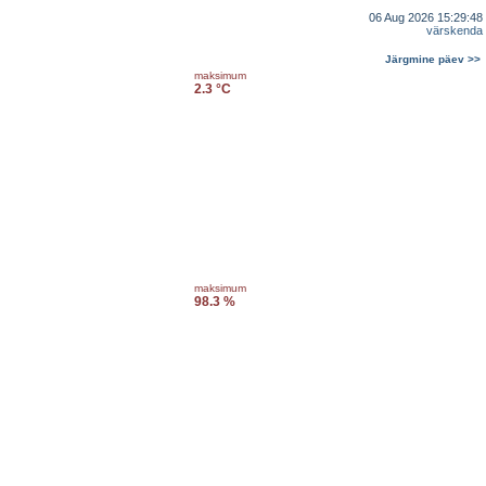
06 Aug 2026 15:29:48
värskenda
Järgmine päev >>
maksimum
2.3 °C
maksimum
98.3 %