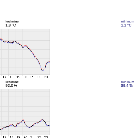
keskmine
miinimum
1.8 °C
1.1 °C
keskmine
miinimum
92.3 %
89.4 %