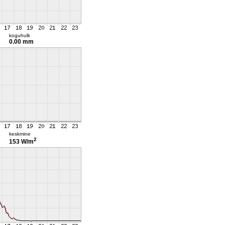
koguhulk
0.00 mm
keskmine
2
153 W/m