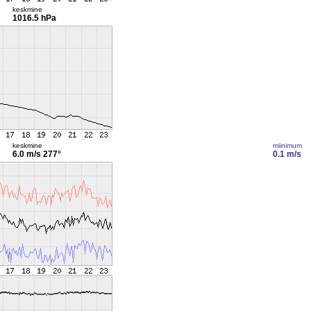
keskmine
1016.5 hPa
keskmine
miinimum
6.0 m/s
277°
0.1 m/s