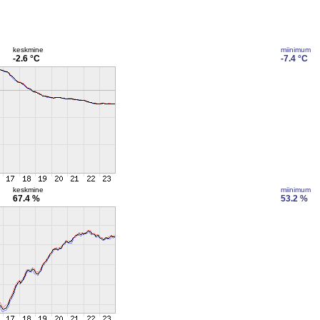
keskmine
miinimum
-2.6 °C
-7.4 °C
keskmine
miinimum
67.4 %
53.2 %