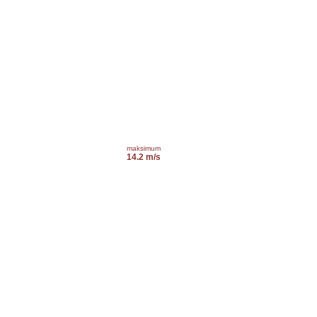
maksimum
14.2 m/s