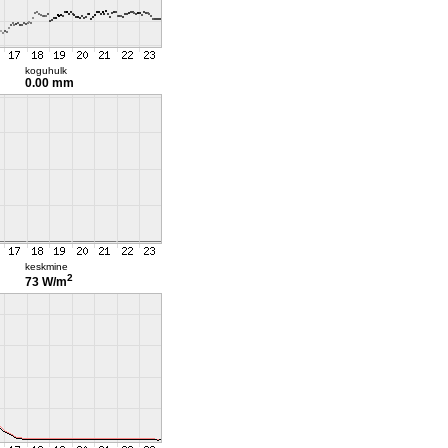
koguhulk
0.00 mm
keskmine
2
73 W/m