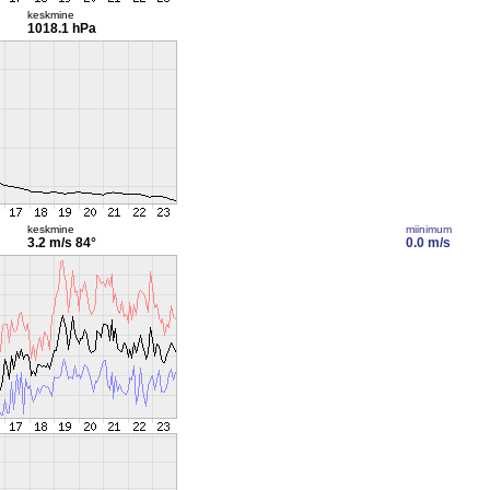
keskmine
1018.1 hPa
keskmine
miinimum
3.2 m/s
84°
0.0 m/s