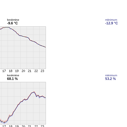
keskmine
miinimum
-9.6 °C
-12.9 °C
keskmine
miinimum
68.1 %
53.2 %