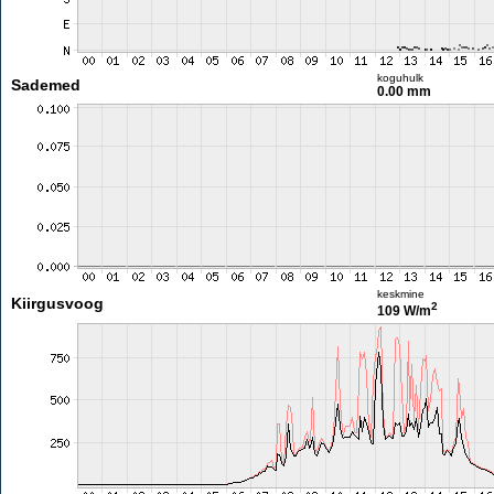
koguhulk
Sademed
0.00 mm
keskmine
Kiirgusvoog
2
109 W/m