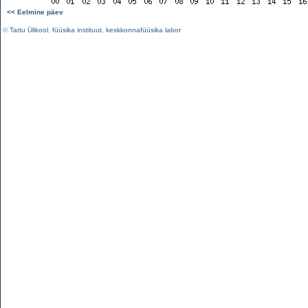
<< Eelmine päev
©
Tartu Ülikool
,
füüsika instituut
,
keskkonnafüüsika labor