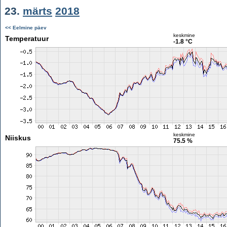
23.
märts
2018
<< Eelmine päev
keskmine
Temperatuur
-1.8 °C
keskmine
Niiskus
75.5 %