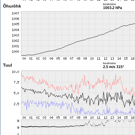
keskmine
Õhurõhk
1003.2 hPa
keskmine
Tuul
2.5 m/s
315°