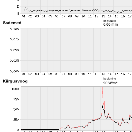
koguhulk
Sademed
0.00 mm
keskmine
Kiirgusvoog
2
90 W/m