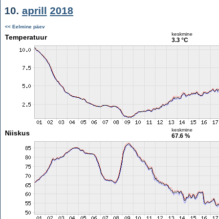
10.
aprill
2018
<< Eelmine päev
keskmine
Temperatuur
3.3 °C
keskmine
Niiskus
67.6 %