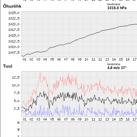
keskmine
Õhurõhk
1016.0 hPa
keskmine
Tuul
4.8 m/s
37°