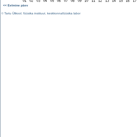
<< Eelmine päev
©
Tartu Ülikool
,
füüsika instituut
,
keskkonnafüüsika labor