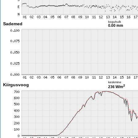
koguhulk
Sademed
0.00 mm
keskmine
Kiirgusvoog
2
236 W/m