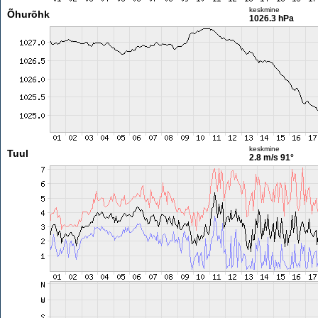
keskmine
Õhurõhk
1026.3 hPa
keskmine
Tuul
2.8 m/s
91°