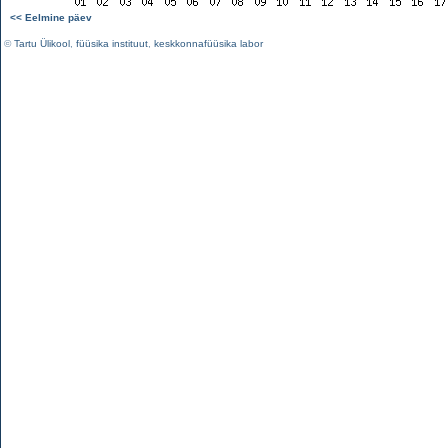
<< Eelmine päev
©
Tartu Ülikool
,
füüsika instituut
,
keskkonnafüüsika labor