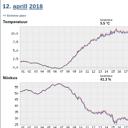
12.
aprill
2018
<< Eelmine päev
keskmine
Temperatuur
5.5 °C
keskmine
Niiskus
41.3 %