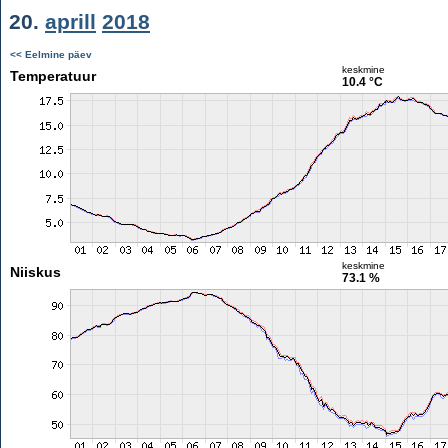
20.
aprill
2018
<< Eelmine päev
keskmine
Temperatuur
10.4 °C
keskmine
Niiskus
73.1 %