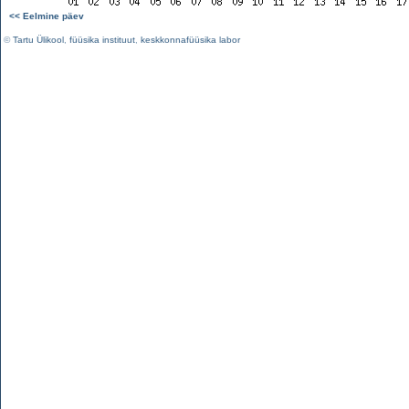
<< Eelmine päev
©
Tartu Ülikool
,
füüsika instituut
,
keskkonnafüüsika labor