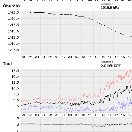
keskmine
Õhurõhk
1016.6 hPa
keskmine
Tuul
5.2 m/s
274°