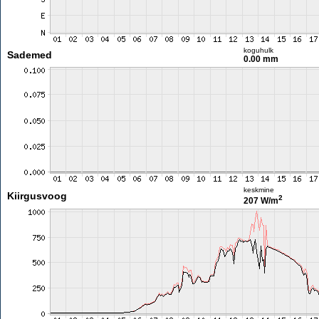
koguhulk
Sademed
0.00 mm
keskmine
Kiirgusvoog
2
207 W/m