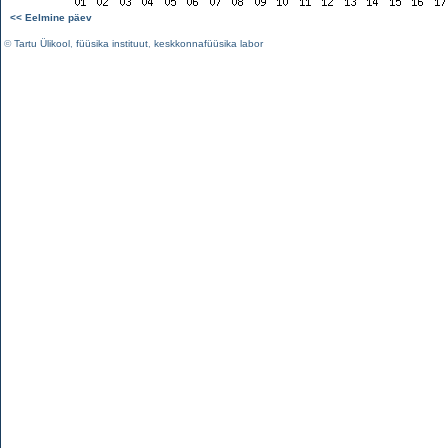
<< Eelmine päev
©
Tartu Ülikool
,
füüsika instituut
,
keskkonnafüüsika labor