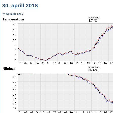
30.
aprill
2018
<< Eelmine päev
keskmine
Temperatuur
8.7 °C
keskmine
Niiskus
86.4 %