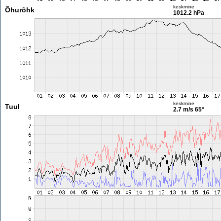
keskmine
Õhurõhk
1012.2 hPa
keskmine
Tuul
2.7 m/s
65°