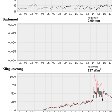
koguhulk
Sademed
0.00 mm
keskmine
Kiirgusvoog
2
137 W/m