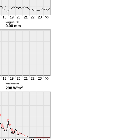
koguhulk
0.00 mm
keskmine
2
298 W/m