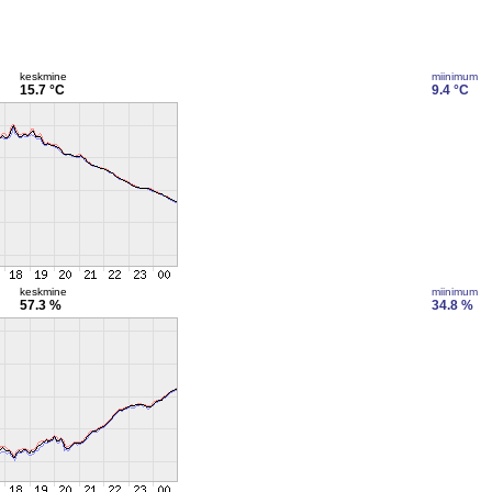
keskmine
miinimum
15.7 °C
9.4 °C
keskmine
miinimum
57.3 %
34.8 %