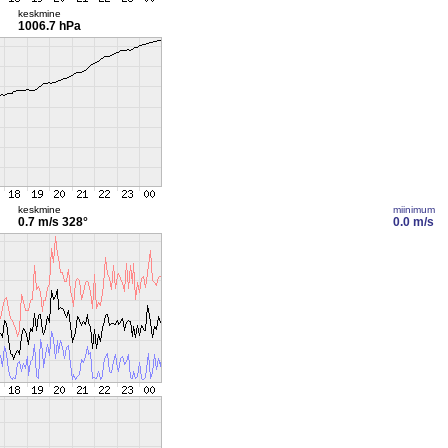
keskmine
1006.7 hPa
keskmine
miinimum
0.7 m/s
328°
0.0 m/s