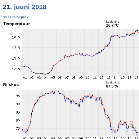
21.
juuni
2018
<< Eelmine päev
keskmine
Temperatuur
16.7 °C
keskmine
Niiskus
87.5 %