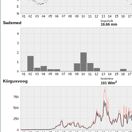
koguhulk
Sademed
16.66 mm
keskmine
Kiirgusvoog
2
101 W/m