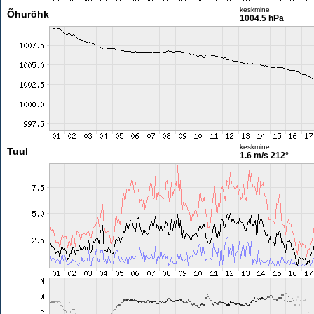
keskmine
Õhurõhk
1004.5 hPa
keskmine
Tuul
1.6 m/s
212°