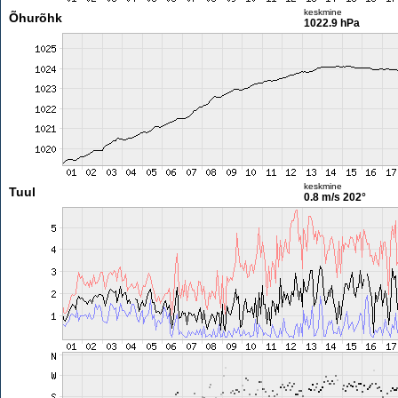
keskmine
Õhurõhk
1022.9 hPa
keskmine
Tuul
0.8 m/s
202°