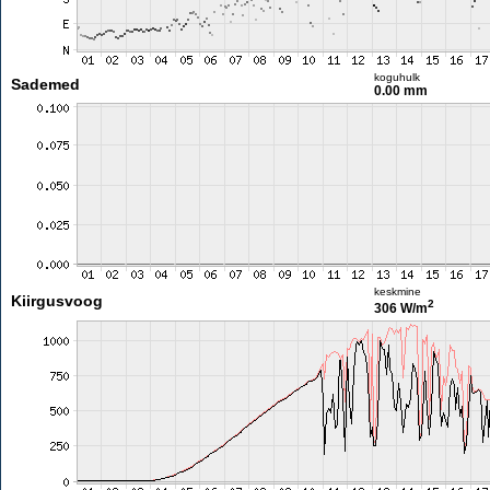
koguhulk
Sademed
0.00 mm
keskmine
Kiirgusvoog
2
306 W/m