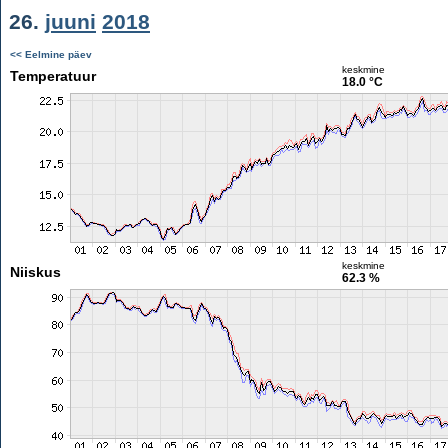
26.
juuni
2018
<< Eelmine päev
keskmine
Temperatuur
18.0 °C
keskmine
Niiskus
62.3 %