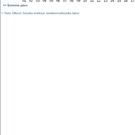
<< Eelmine päev
©
Tartu Ülikool
,
füüsika instituut
,
keskkonnafüüsika labor