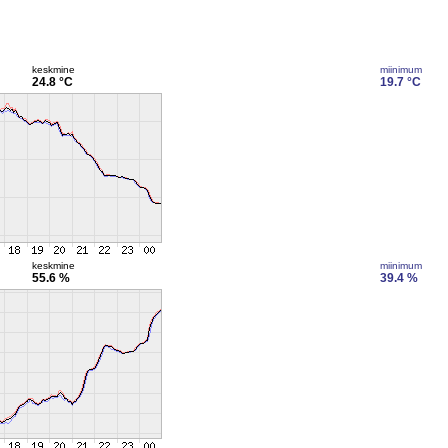
keskmine
miinimum
24.8 °C
19.7 °C
keskmine
miinimum
55.6 %
39.4 %