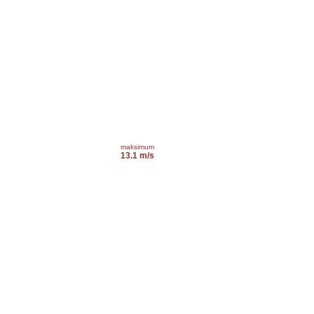
maksimum
13.1 m/s