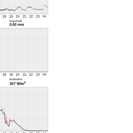
koguhulk
0.00 mm
keskmine
2
307 W/m