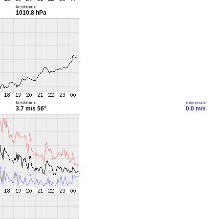
keskmine
1010.8 hPa
keskmine
miinimum
3.7 m/s
56°
0.0 m/s