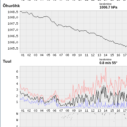
keskmine
Õhurõhk
1006.7 hPa
keskmine
Tuul
0.8 m/s
55°