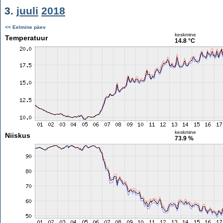
3.
juuli
2018
<< Eelmine päev
keskmine
Temperatuur
14.8 °C
keskmine
Niiskus
73.9 %