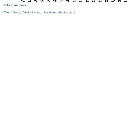
<< Eelmine päev
©
Tartu Ülikool
,
füüsika instituut
,
keskkonnafüüsika labor