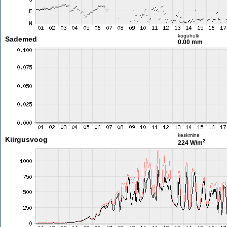
koguhulk
Sademed
0.00 mm
keskmine
Kiirgusvoog
2
224 W/m