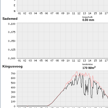
koguhulk
Sademed
0.00 mm
keskmine
Kiirgusvoog
2
170 W/m