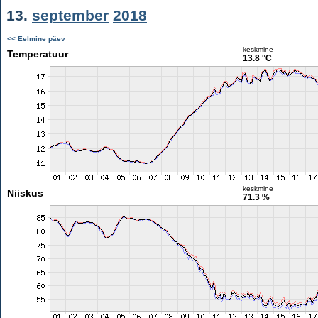
13.
september
2018
<< Eelmine päev
keskmine
Temperatuur
13.8 °C
keskmine
Niiskus
71.3 %