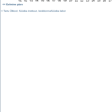
<< Eelmine päev
©
Tartu Ülikool
,
füüsika instituut
,
keskkonnafüüsika labor