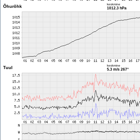
keskmine
Õhurõhk
1012.3 hPa
keskmine
Tuul
5.3 m/s
267°