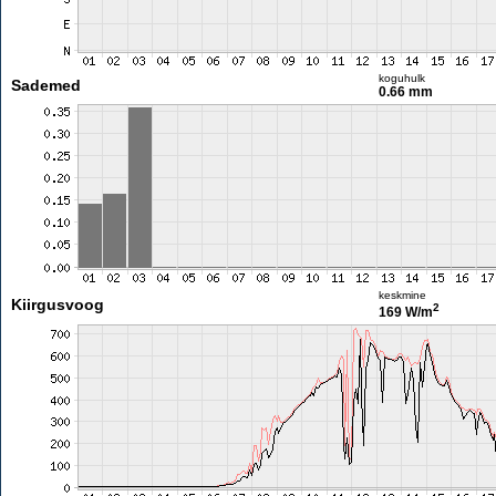
koguhulk
Sademed
0.66 mm
keskmine
Kiirgusvoog
2
169 W/m