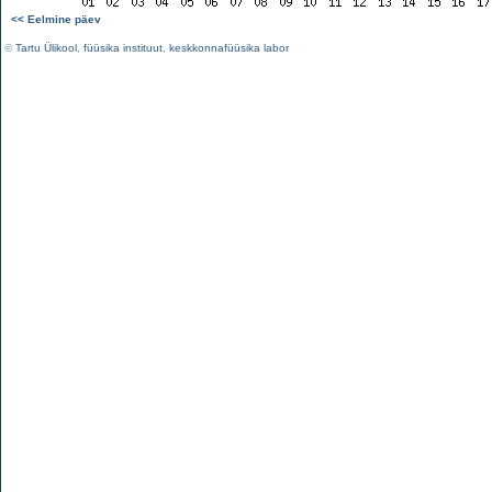
<< Eelmine päev
©
Tartu Ülikool
,
füüsika instituut
,
keskkonnafüüsika labor