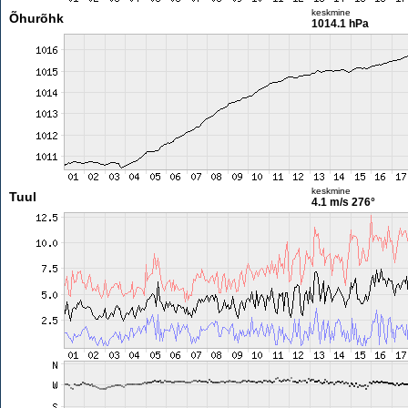
keskmine
Õhurõhk
1014.1 hPa
keskmine
Tuul
4.1 m/s
276°