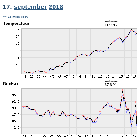
17.
september
2018
<< Eelmine päev
keskmine
Temperatuur
11.9 °C
keskmine
Niiskus
87.6 %