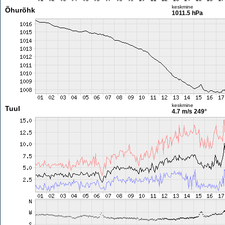
keskmine
Õhurõhk
1011.5 hPa
keskmine
Tuul
4.7 m/s
249°