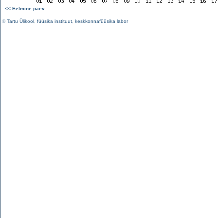
<< Eelmine päev
©
Tartu Ülikool
,
füüsika instituut
,
keskkonnafüüsika labor