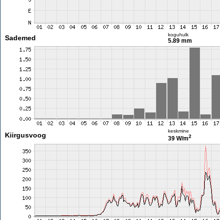
koguhulk
Sademed
5.89 mm
keskmine
Kiirgusvoog
2
39 W/m