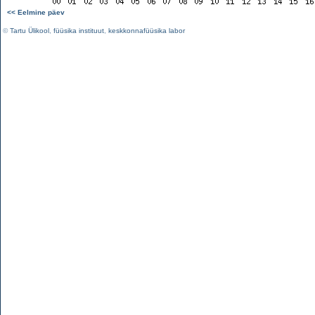
<< Eelmine päev
©
Tartu Ülikool
,
füüsika instituut
,
keskkonnafüüsika labor