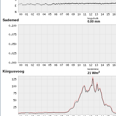
koguhulk
Sademed
0.00 mm
keskmine
Kiirgusvoog
2
21 W/m