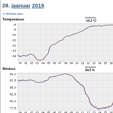
28.
jaanuar
2019
<< Eelmine päev
keskmine
Temperatuur
-10.2 °C
keskmine
Niiskus
84.5 %