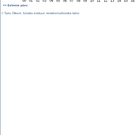
<< Eelmine päev
©
Tartu Ülikool
,
füüsika instituut
,
keskkonnafüüsika labor