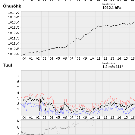
keskmine
Õhurõhk
1012.1 hPa
keskmine
Tuul
1.2 m/s
111°