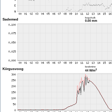
koguhulk
Sademed
0.00 mm
keskmine
Kiirgusvoog
2
44 W/m