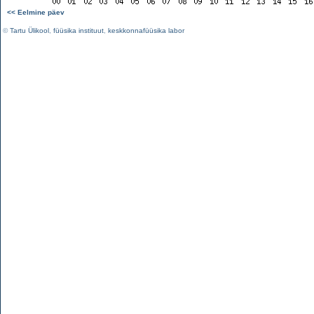
<< Eelmine päev
©
Tartu Ülikool
,
füüsika instituut
,
keskkonnafüüsika labor