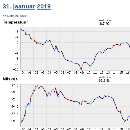
31.
jaanuar
2019
<< Eelmine päev
keskmine
Temperatuur
-6.7 °C
keskmine
Niiskus
92.2 %