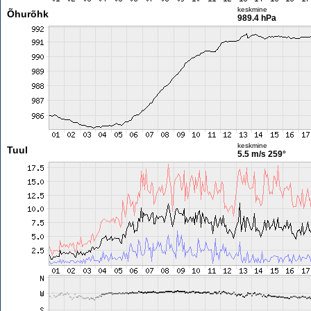
keskmine
Õhurõhk
989.4 hPa
keskmine
Tuul
5.5 m/s
259°