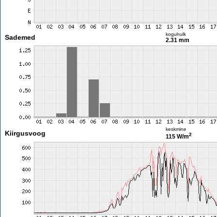
koguhulk
Sademed
2.31 mm
keskmine
Kiirgusvoog
2
115 W/m