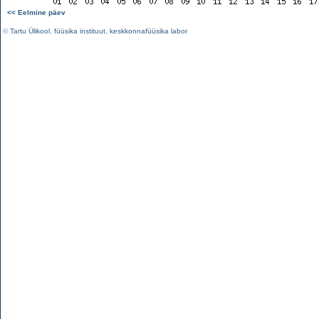
<< Eelmine päev
©
Tartu Ülikool
,
füüsika instituut
,
keskkonnafüüsika labor