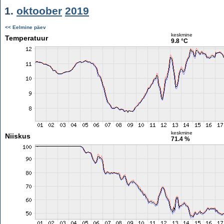
1.
oktoober
2019
<< Eelmine päev
keskmine
Temperatuur
9.8 °C
keskmine
Niiskus
71.4 %