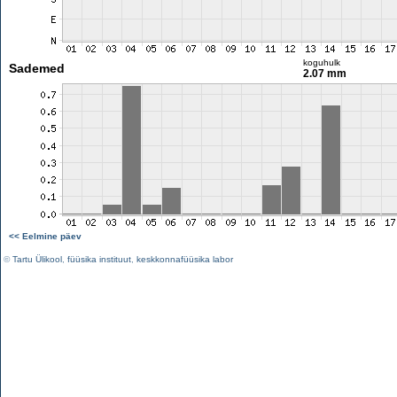
koguhulk
Sademed
2.07 mm
<< Eelmine päev
©
Tartu Ülikool
,
füüsika instituut
,
keskkonnafüüsika labor