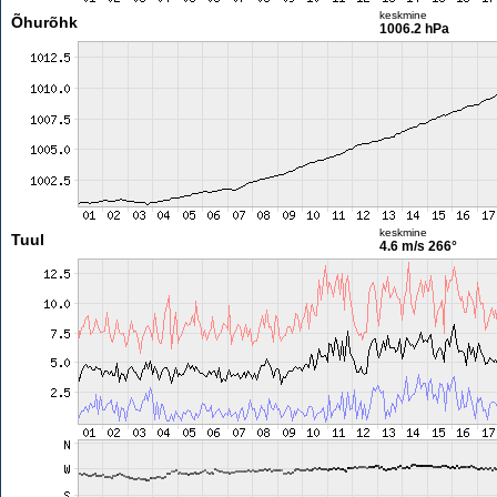
keskmine
Õhurõhk
1006.2 hPa
keskmine
Tuul
4.6 m/s
266°