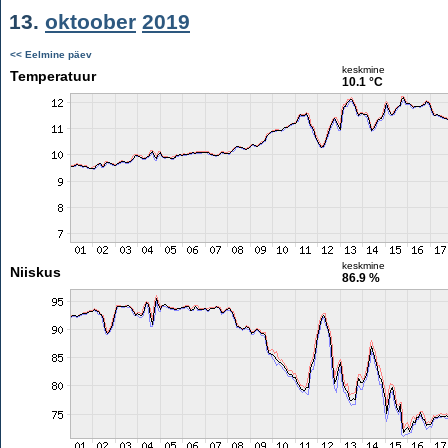
13.
oktoober
2019
<< Eelmine päev
keskmine
Temperatuur
10.1 °C
keskmine
Niiskus
86.9 %