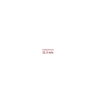
maksimum
11.3 m/s