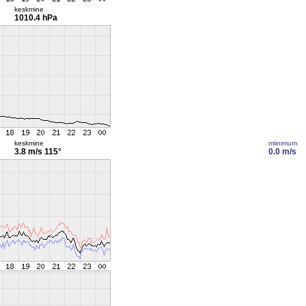
keskmine
1010.4 hPa
keskmine
miinimum
3.8 m/s
115°
0.0 m/s