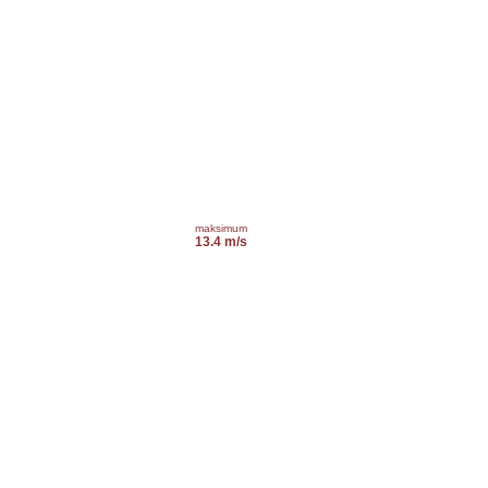
maksimum
13.4 m/s