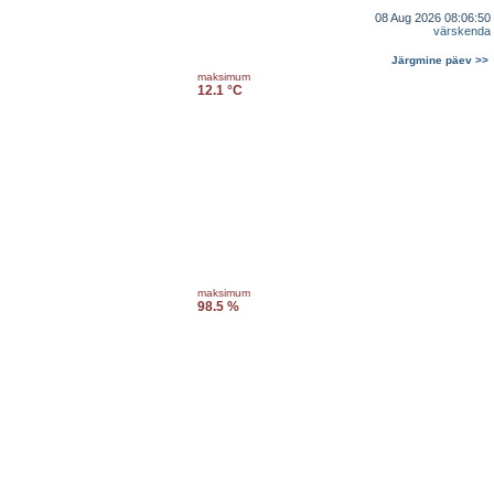
08 Aug 2026 08:06:50
värskenda
Järgmine päev >>
maksimum
12.1 °C
maksimum
98.5 %