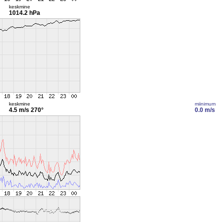
keskmine
1014.2 hPa
keskmine
miinimum
4.5 m/s
270°
0.0 m/s