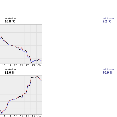
keskmine
miinimum
10.8 °C
9.2 °C
keskmine
miinimum
81.6 %
70.9 %