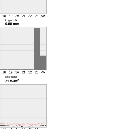
koguhulk
0.88 mm
keskmine
2
21 W/m