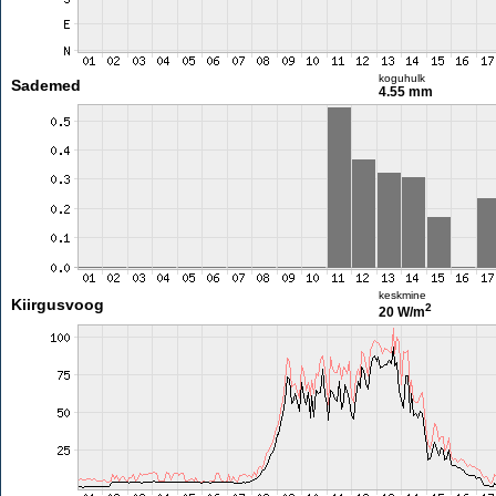
koguhulk
Sademed
4.55 mm
keskmine
Kiirgusvoog
2
20 W/m