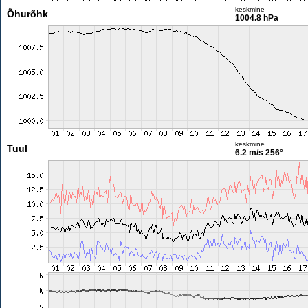
keskmine
Õhurõhk
1004.8 hPa
keskmine
Tuul
6.2 m/s
256°