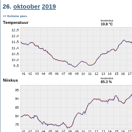
26.
oktoober
2019
<< Eelmine päev
keskmine
Temperatuur
10.8 °C
keskmine
Niiskus
85.3 %