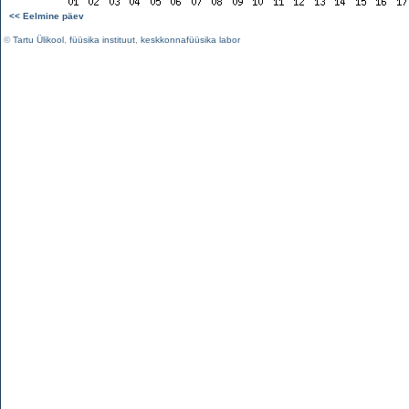
<< Eelmine päev
©
Tartu Ülikool
,
füüsika instituut
,
keskkonnafüüsika labor