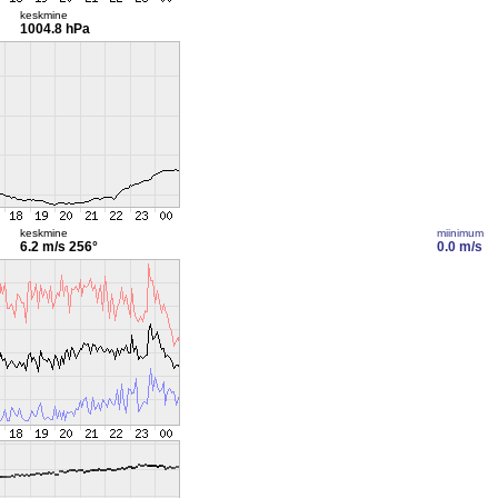
keskmine
1004.8 hPa
keskmine
miinimum
6.2 m/s
256°
0.0 m/s