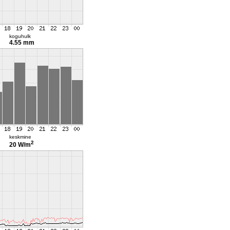
koguhulk
4.55 mm
keskmine
2
20 W/m