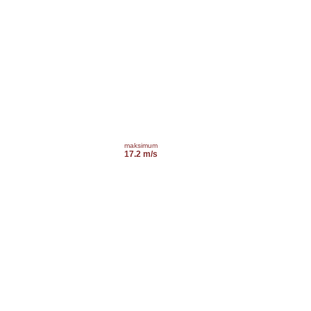
maksimum
17.2 m/s