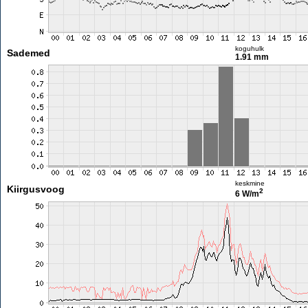
koguhulk
Sademed
1.91 mm
keskmine
Kiirgusvoog
2
6 W/m