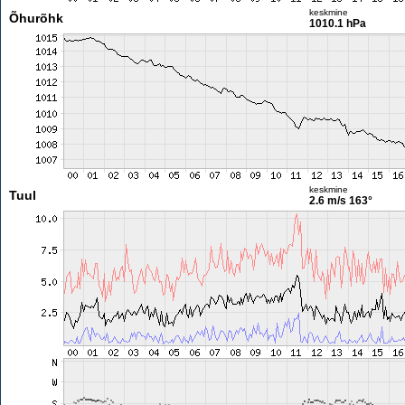
keskmine
Õhurõhk
1010.1 hPa
keskmine
Tuul
2.6 m/s
163°