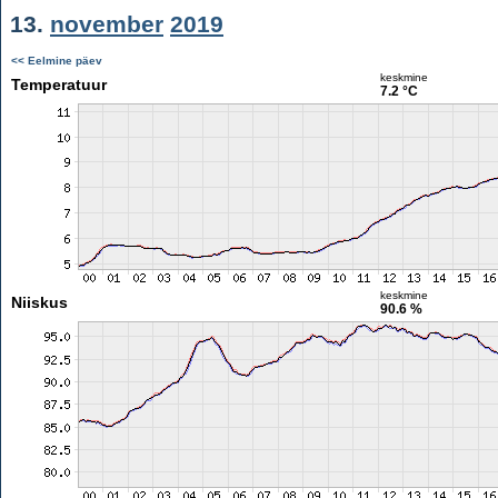
13.
november
2019
<< Eelmine päev
keskmine
Temperatuur
7.2 °C
keskmine
Niiskus
90.6 %