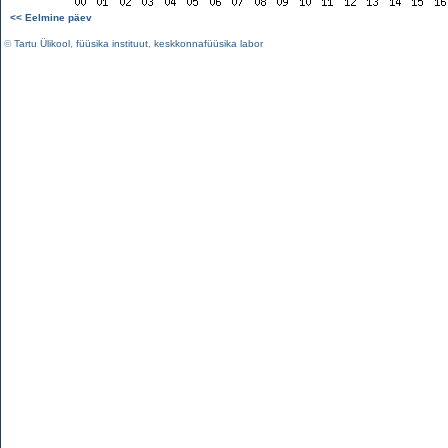
<< Eelmine päev
©
Tartu Ülikool
,
füüsika instituut
,
keskkonnafüüsika labor