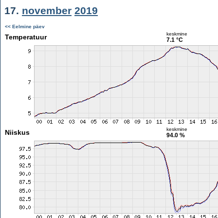
17.
november
2019
<< Eelmine päev
keskmine
Temperatuur
7.1 °C
keskmine
Niiskus
94.0 %