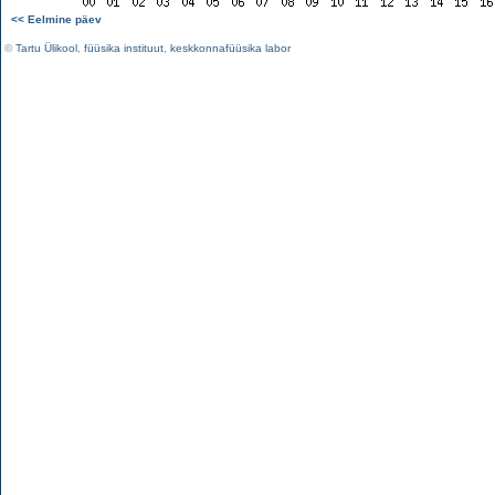
<< Eelmine päev
©
Tartu Ülikool
,
füüsika instituut
,
keskkonnafüüsika labor