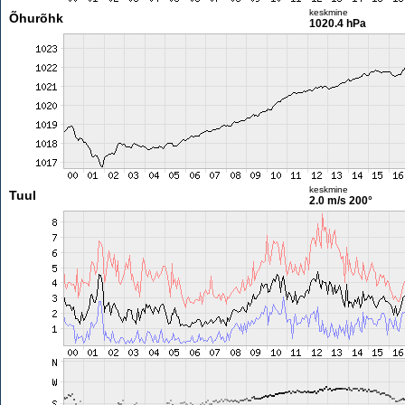
keskmine
Õhurõhk
1020.4 hPa
keskmine
Tuul
2.0 m/s
200°