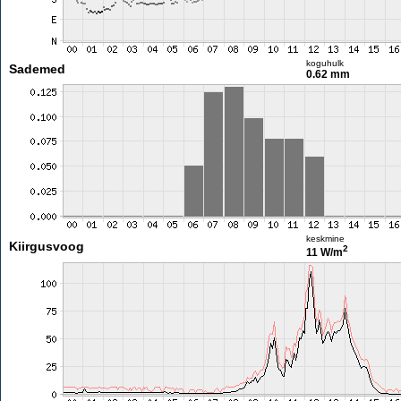
koguhulk
Sademed
0.62 mm
keskmine
Kiirgusvoog
2
11 W/m