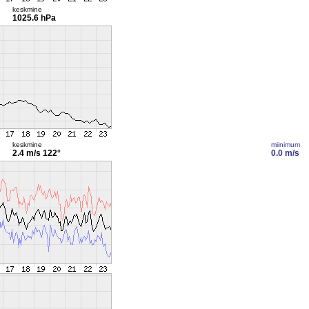
keskmine
1025.6 hPa
keskmine
miinimum
2.4 m/s
122°
0.0 m/s