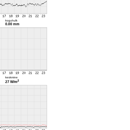
koguhulk
0.00 mm
keskmine
2
27 W/m