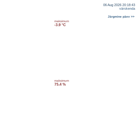
06 Aug 2026 20:18:43
värskenda
Järgmine päev >>
maksimum
-3.9 °C
maksimum
75.4 %