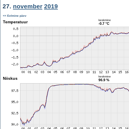
27.
november
2019
<< Eelmine päev
keskmine
Temperatuur
-0.7 °C
keskmine
Niiskus
96.9 %