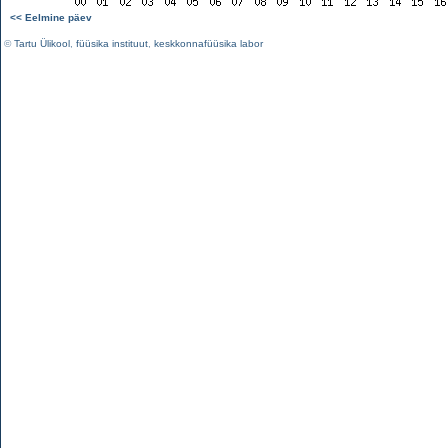
<< Eelmine päev
©
Tartu Ülikool
,
füüsika instituut
,
keskkonnafüüsika labor