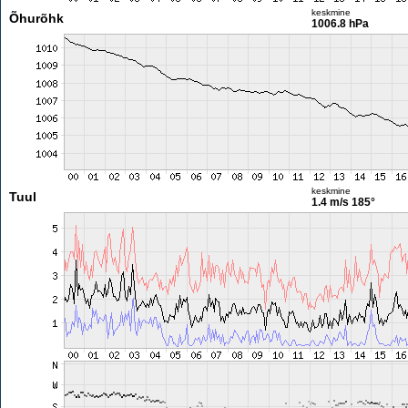
keskmine
Õhurõhk
1006.8 hPa
keskmine
Tuul
1.4 m/s
185°