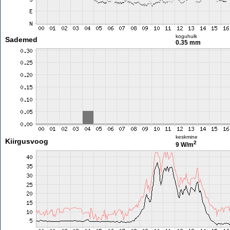
koguhulk
Sademed
0.35 mm
keskmine
Kiirgusvoog
2
9 W/m