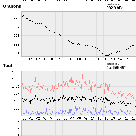
keskmine
Õhurõhk
992.9 hPa
keskmine
Tuul
4.2 m/s
48°