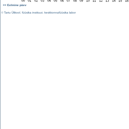
<< Eelmine päev
©
Tartu Ülikool
,
füüsika instituut
,
keskkonnafüüsika labor