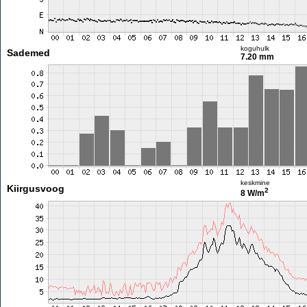
koguhulk
Sademed
7.20 mm
keskmine
Kiirgusvoog
2
8 W/m