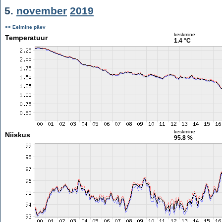
5.
november
2019
<< Eelmine päev
keskmine
Temperatuur
1.4 °C
keskmine
Niiskus
95.8 %