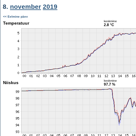
8.
november
2019
<< Eelmine päev
keskmine
Temperatuur
2.8 °C
keskmine
Niiskus
97.7 %