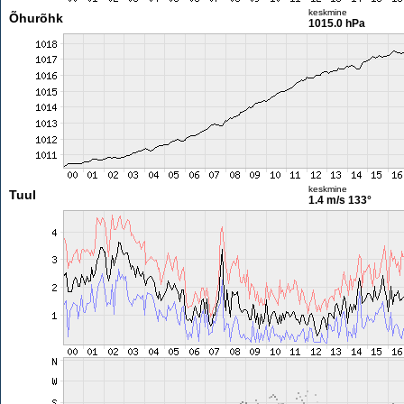
keskmine
Õhurõhk
1015.0 hPa
keskmine
Tuul
1.4 m/s
133°