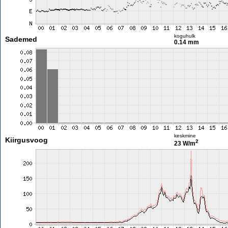
koguhulk
Sademed
0.14 mm
keskmine
Kiirgusvoog
2
23 W/m