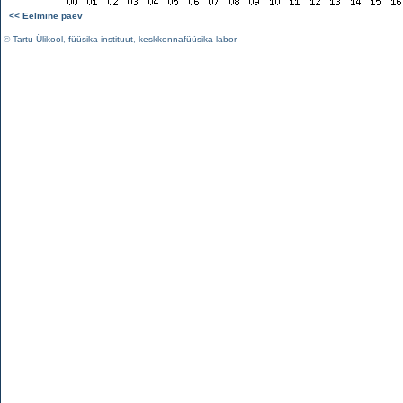
<< Eelmine päev
©
Tartu Ülikool
,
füüsika instituut
,
keskkonnafüüsika labor