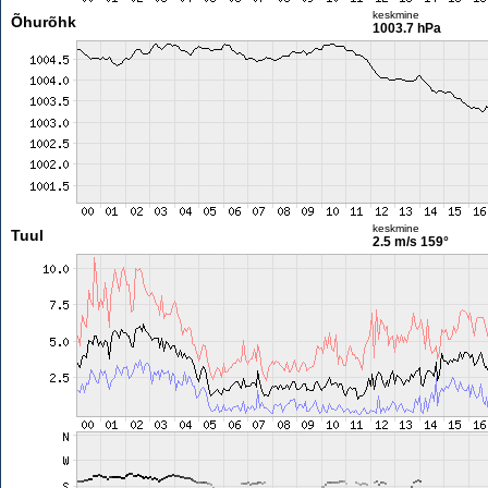
keskmine
Õhurõhk
1003.7 hPa
keskmine
Tuul
2.5 m/s
159°