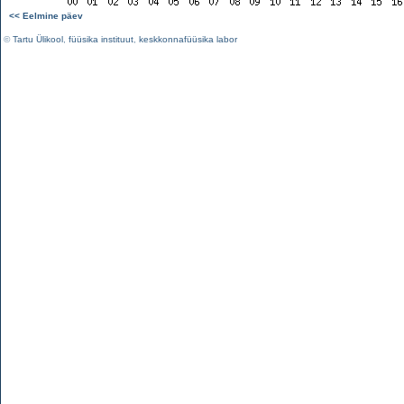
<< Eelmine päev
©
Tartu Ülikool
,
füüsika instituut
,
keskkonnafüüsika labor