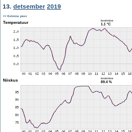
13.
detsember
2019
<< Eelmine päev
keskmine
Temperatuur
1.1 °C
keskmine
Niiskus
89.4 %