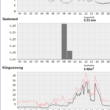
koguhulk
Sademed
0.33 mm
keskmine
Kiirgusvoog
2
6 W/m