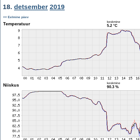
18.
detsember
2019
<< Eelmine päev
keskmine
Temperatuur
5.2 °C
keskmine
Niiskus
90.3 %