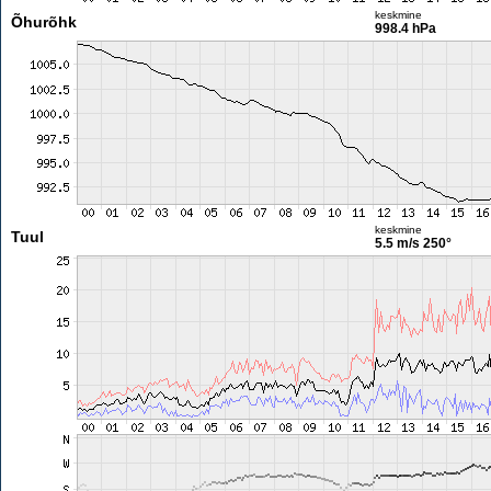
keskmine
Õhurõhk
998.4 hPa
keskmine
Tuul
5.5 m/s
250°