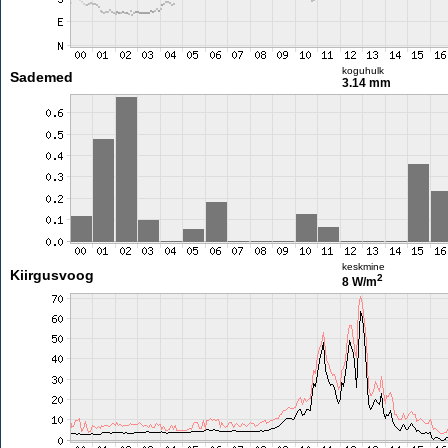
koguhulk
Sademed
3.14 mm
keskmine
Kiirgusvoog
2
8 W/m