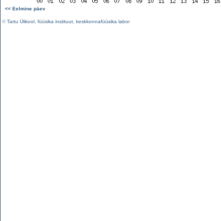
<< Eelmine päev
©
Tartu Ülikool
,
füüsika instituut
,
keskkonnafüüsika labor