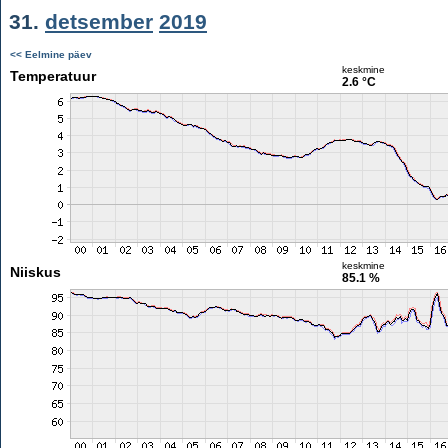
31.
detsember
2019
<< Eelmine päev
keskmine
Temperatuur
2.6 °C
keskmine
Niiskus
85.1 %