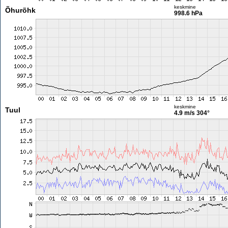
keskmine
Õhurõhk
998.6 hPa
keskmine
Tuul
4.9 m/s
304°