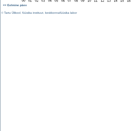
<< Eelmine päev
©
Tartu Ülikool
,
füüsika instituut
,
keskkonnafüüsika labor