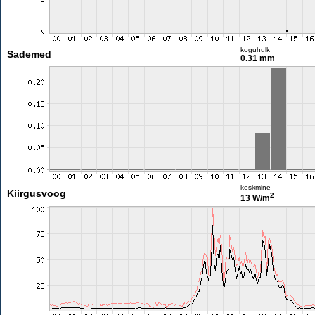
koguhulk
Sademed
0.31 mm
keskmine
Kiirgusvoog
2
13 W/m