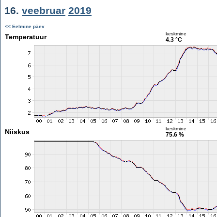
16.
veebruar
2019
<< Eelmine päev
keskmine
Temperatuur
4.3 °C
keskmine
Niiskus
75.6 %