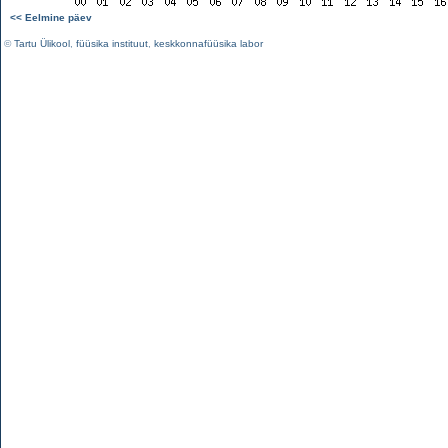
<< Eelmine päev
©
Tartu Ülikool
,
füüsika instituut
,
keskkonnafüüsika labor