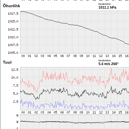
keskmine
Õhurõhk
1011.1 hPa
keskmine
Tuul
5.4 m/s
268°