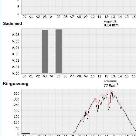
koguhulk
Sademed
0.14 mm
keskmine
Kiirgusvoog
2
77 W/m