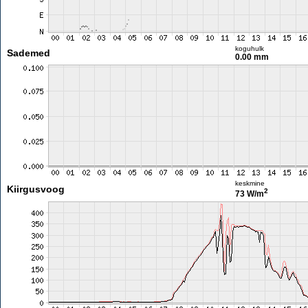
koguhulk
Sademed
0.00 mm
keskmine
Kiirgusvoog
2
73 W/m