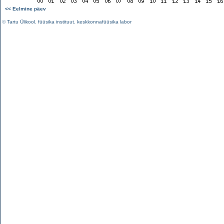
<< Eelmine päev
©
Tartu Ülikool
,
füüsika instituut
,
keskkonnafüüsika labor