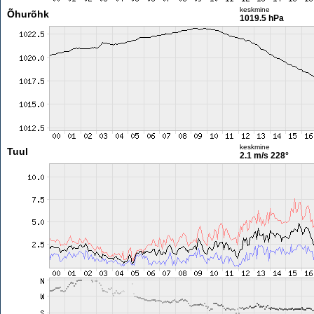
keskmine
Õhurõhk
1019.5 hPa
keskmine
Tuul
2.1 m/s
228°