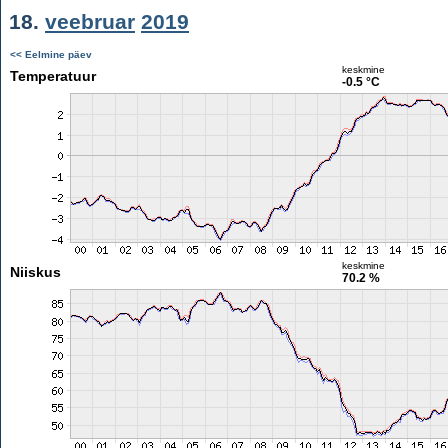
18.
veebruar
2019
<< Eelmine päev
keskmine
Temperatuur
-0.5 °C
keskmine
Niiskus
70.2 %