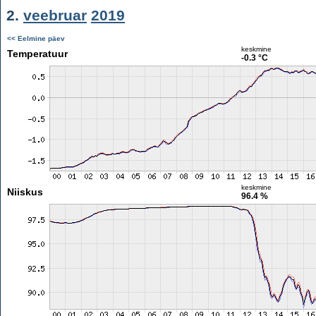
2.
veebruar
2019
<< Eelmine päev
keskmine
Temperatuur
-0.3 °C
keskmine
Niiskus
96.4 %