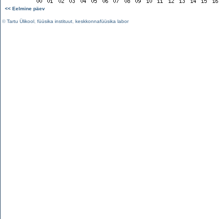
<< Eelmine päev
©
Tartu Ülikool
,
füüsika instituut
,
keskkonnafüüsika labor