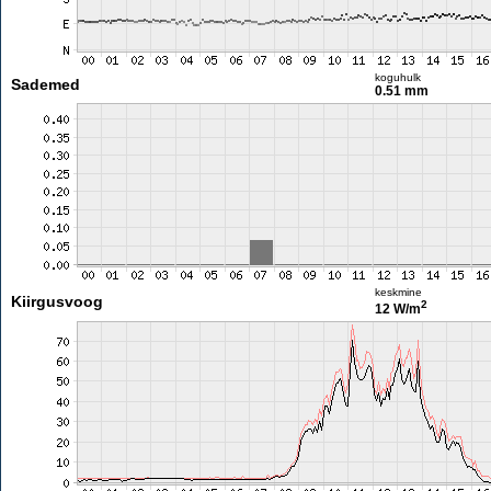
koguhulk
Sademed
0.51 mm
keskmine
Kiirgusvoog
2
12 W/m