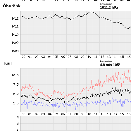
keskmine
Õhurõhk
1011.2 hPa
keskmine
Tuul
4.8 m/s
105°