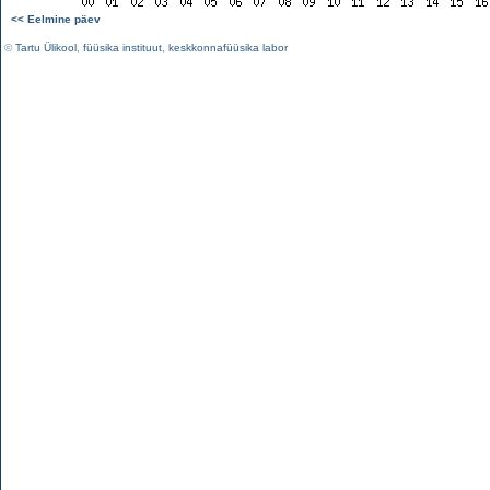
<< Eelmine päev
©
Tartu Ülikool
,
füüsika instituut
,
keskkonnafüüsika labor