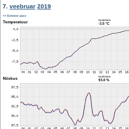
7.
veebruar
2019
<< Eelmine päev
keskmine
Temperatuur
-3.5 °C
keskmine
Niiskus
93.0 %