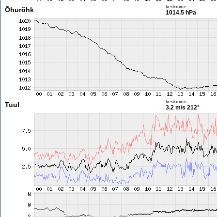
keskmine
Õhurõhk
1014.5 hPa
keskmine
Tuul
3.2 m/s
212°