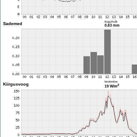
koguhulk
Sademed
0.83 mm
keskmine
Kiirgusvoog
2
19 W/m