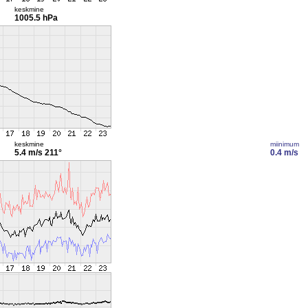
keskmine
1005.5 hPa
keskmine
miinimum
5.4 m/s
211°
0.4 m/s