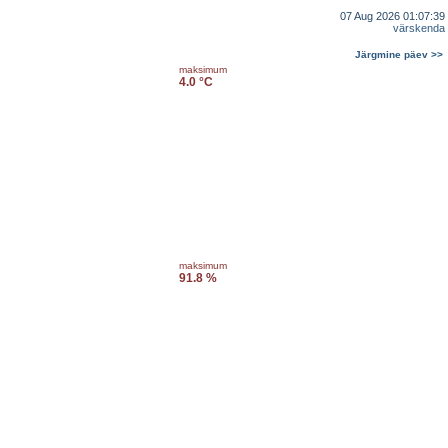
07 Aug 2026 01:07:39
värskenda
Järgmine päev >>
maksimum
4.0 °C
maksimum
91.8 %