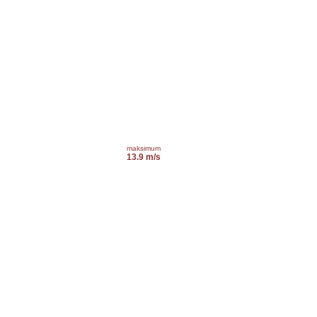
maksimum
13.9 m/s