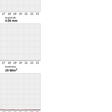
koguhulk
0.06 mm
keskmine
2
29 W/m