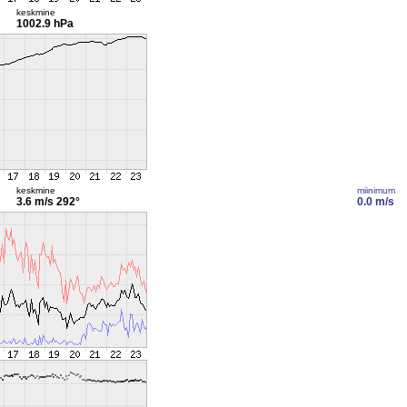
keskmine
1002.9 hPa
keskmine
miinimum
3.6 m/s
292°
0.0 m/s