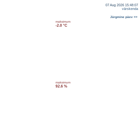
07 Aug 2026 15:48:07
värskenda
Järgmine päev >>
maksimum
-2.0 °C
maksimum
92.6 %