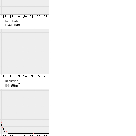
koguhulk
0.41 mm
keskmine
2
96 W/m