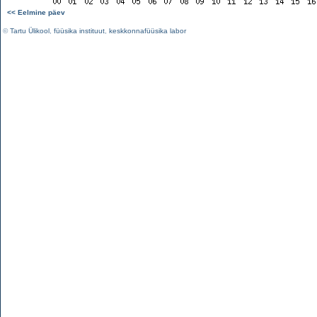
<< Eelmine päev
©
Tartu Ülikool
,
füüsika instituut
,
keskkonnafüüsika labor