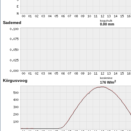
koguhulk
Sademed
0.00 mm
keskmine
Kiirgusvoog
2
176 W/m