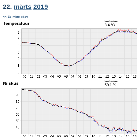
22.
märts
2019
<< Eelmine päev
keskmine
Temperatuur
3.4 °C
keskmine
Niiskus
59.1 %