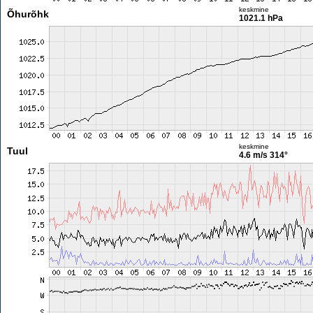
keskmine
Õhurõhk
1021.1 hPa
keskmine
Tuul
4.6 m/s
314°