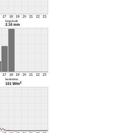
koguhulk
2.16 mm
keskmine
2
101 W/m