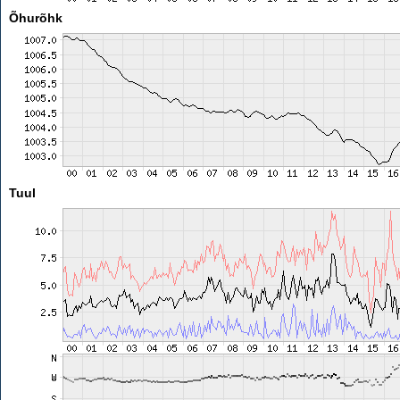
Õhurõhk
Tuul