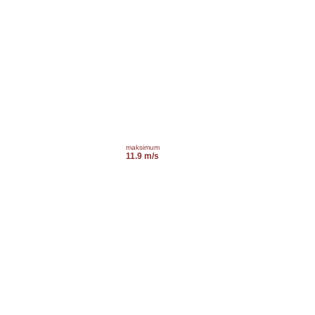
maksimum
11.9 m/s