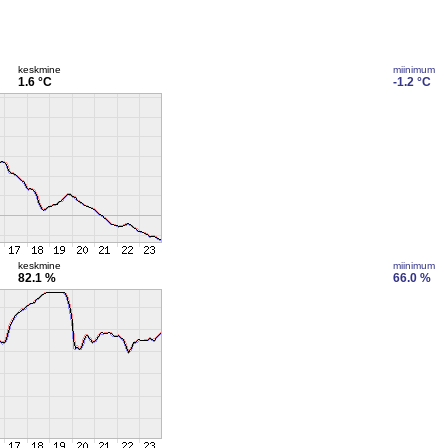
keskmine
miinimum
1.6 °C
-1.2 °C
keskmine
miinimum
82.1 %
66.0 %