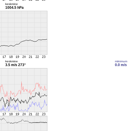
keskmine
1004.5 hPa
keskmine
miinimum
3.5 m/s
273°
0.0 m/s