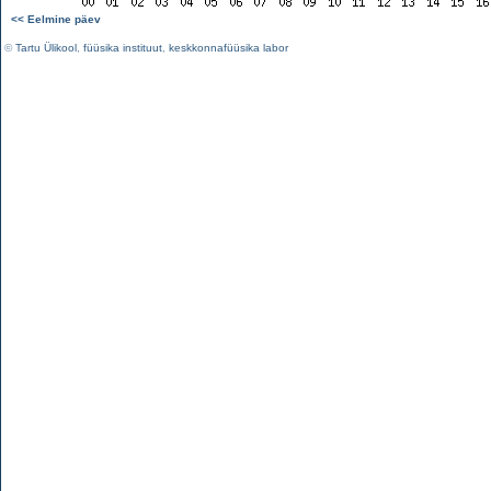
<< Eelmine päev
©
Tartu Ülikool
,
füüsika instituut
,
keskkonnafüüsika labor