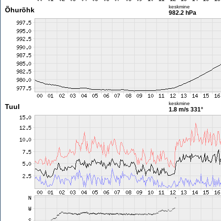
keskmine
Õhurõhk
982.2 hPa
keskmine
Tuul
1.8 m/s
331°