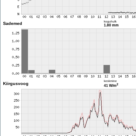
koguhulk
Sademed
1.80 mm
keskmine
Kiirgusvoog
2
41 W/m