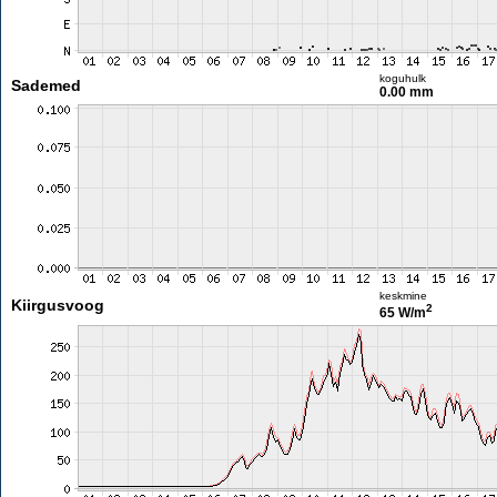
koguhulk
Sademed
0.00 mm
keskmine
Kiirgusvoog
2
65 W/m