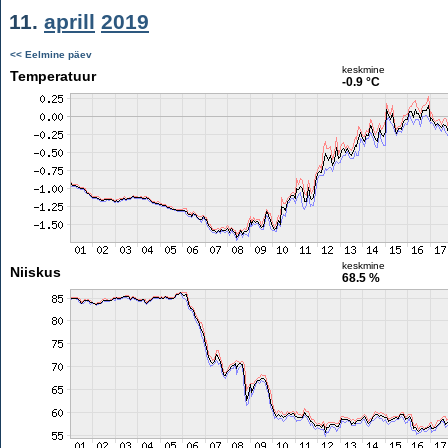
11.
aprill
2019
<< Eelmine päev
keskmine
Temperatuur
-0.9 °C
keskmine
Niiskus
68.5 %