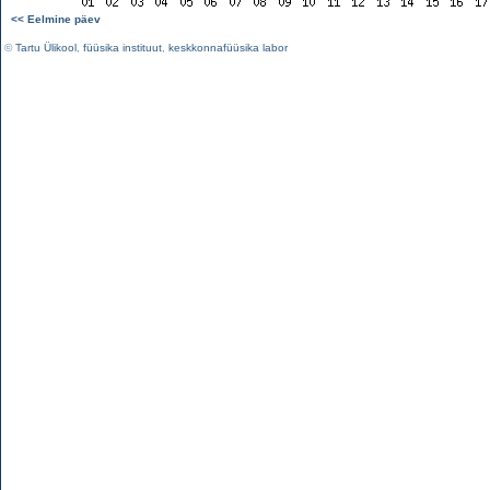
<< Eelmine päev
©
Tartu Ülikool
,
füüsika instituut
,
keskkonnafüüsika labor