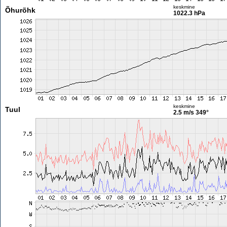
keskmine
Õhurõhk
1022.3 hPa
keskmine
Tuul
2.5 m/s
349°