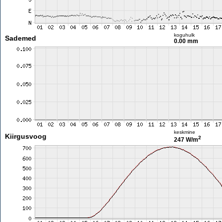
koguhulk
Sademed
0.00 mm
keskmine
Kiirgusvoog
2
247 W/m