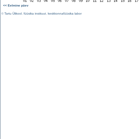
<< Eelmine päev
©
Tartu Ülikool
,
füüsika instituut
,
keskkonnafüüsika labor