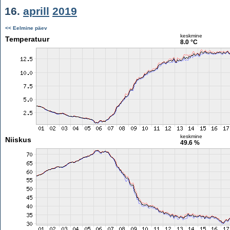
16.
aprill
2019
<< Eelmine päev
keskmine
Temperatuur
8.0 °C
keskmine
Niiskus
49.6 %