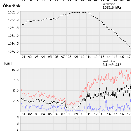
keskmine
Õhurõhk
1031.5 hPa
keskmine
Tuul
3.1 m/s
41°