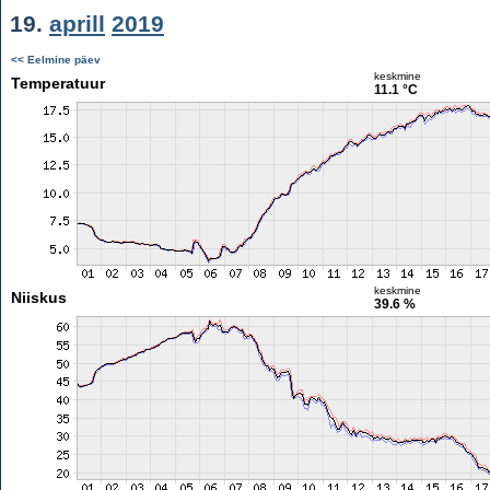
19.
aprill
2019
<< Eelmine päev
keskmine
Temperatuur
11.1 °C
keskmine
Niiskus
39.6 %