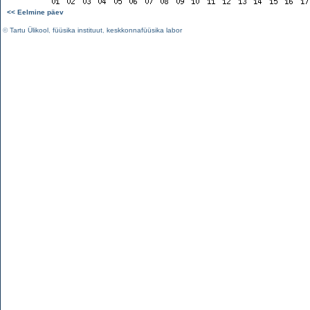
<< Eelmine päev
©
Tartu Ülikool
,
füüsika instituut
,
keskkonnafüüsika labor