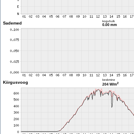
koguhulk
Sademed
0.00 mm
keskmine
Kiirgusvoog
2
204 W/m