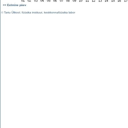
<< Eelmine päev
©
Tartu Ülikool
,
füüsika instituut
,
keskkonnafüüsika labor