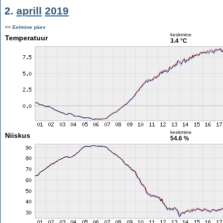
2.
aprill
2019
<< Eelmine päev
keskmine
Temperatuur
3.4 °C
keskmine
Niiskus
54.6 %