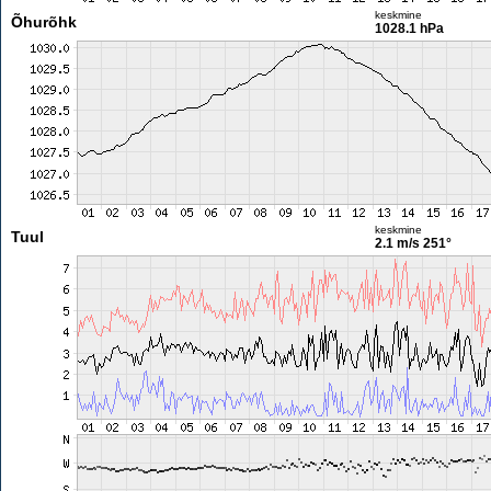
keskmine
Õhurõhk
1028.1 hPa
keskmine
Tuul
2.1 m/s
251°