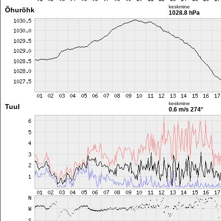
keskmine
Õhurõhk
1028.8 hPa
keskmine
Tuul
0.6 m/s
274°