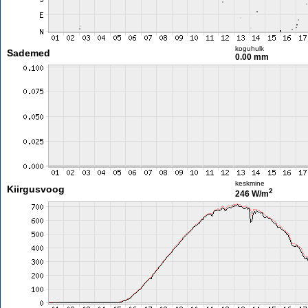
koguhulk
Sademed
0.00 mm
keskmine
Kiirgusvoog
2
246 W/m