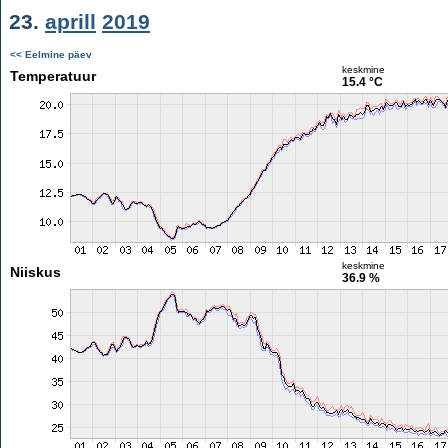
23.
aprill
2019
<< Eelmine päev
keskmine
Temperatuur
15.4 °C
keskmine
Niiskus
36.9 %