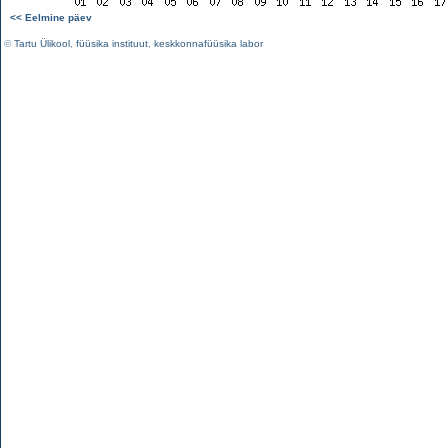
<< Eelmine päev
©
Tartu Ülikool
,
füüsika instituut
,
keskkonnafüüsika labor