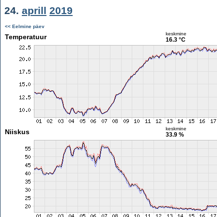
24.
aprill
2019
<< Eelmine päev
keskmine
Temperatuur
16.3 °C
keskmine
Niiskus
33.9 %