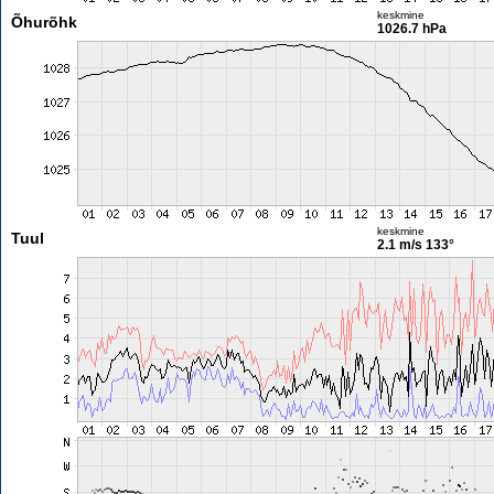
keskmine
Õhurõhk
1026.7 hPa
keskmine
Tuul
2.1 m/s
133°