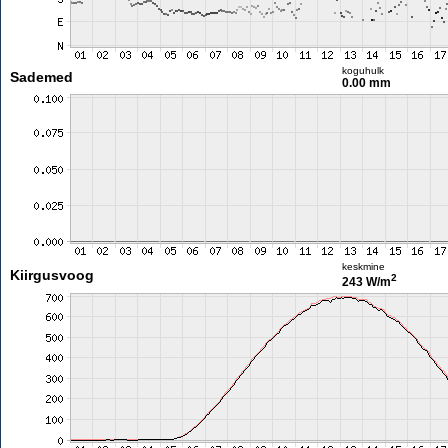
koguhulk
Sademed
0.00 mm
keskmine
Kiirgusvoog
2
243 W/m