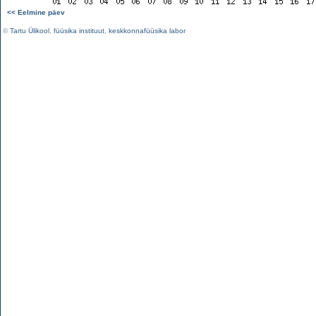
<< Eelmine päev
©
Tartu Ülikool
,
füüsika instituut
,
keskkonnafüüsika labor