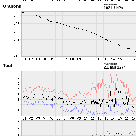
keskmine
Õhurõhk
1021.3 hPa
keskmine
Tuul
2.1 m/s
127°