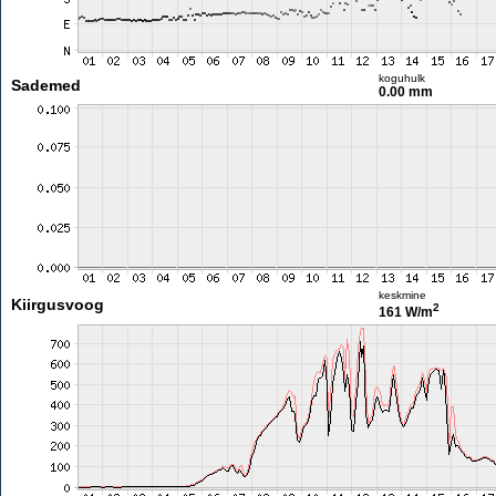
koguhulk
Sademed
0.00 mm
keskmine
Kiirgusvoog
2
161 W/m