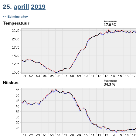
25.
aprill
2019
<< Eelmine päev
keskmine
Temperatuur
17.0 °C
keskmine
Niiskus
34.3 %