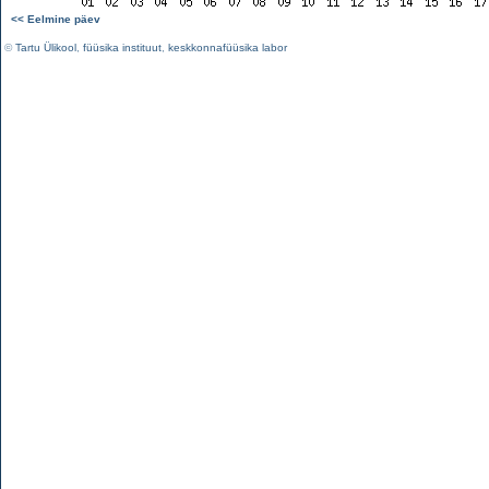
<< Eelmine päev
©
Tartu Ülikool
,
füüsika instituut
,
keskkonnafüüsika labor